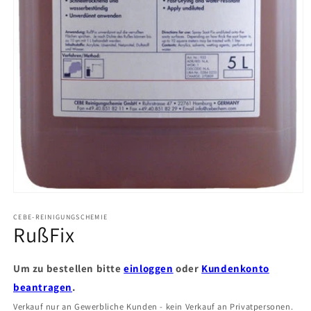
Medien
1
in
CEBE-REINIGUNGSCHEMIE
RußFix
Modal
öffnen
Um zu bestellen bitte
einloggen
oder
Kundenkonto
beantragen
.
Verkauf nur an Gewerbliche Kunden - kein Verkauf an Privatpersonen.