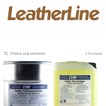
i
e
:
Filtern und sortieren
5 Produkte