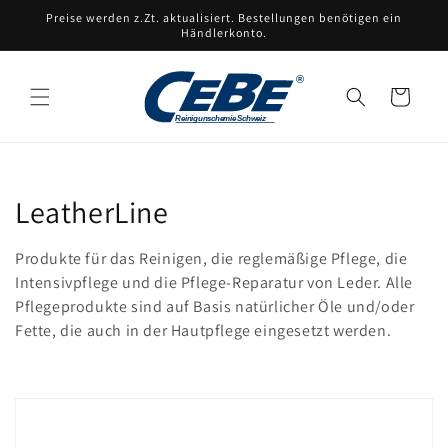
Direkt
Preise werden z.Zt. aktualisiert. Bestellungen benötigen ein
zum
Händlerkonto.
Inhalt
Warenkorb
K
LeatherLine
a
Produkte für das Reinigen, die reglemäßige Pflege, die
t
Intensivpflege und die Pflege-Reparatur von Leder. Alle
Pflegeprodukte sind auf Basis natürlicher Öle und/oder
e
Fette, die auch in der Hautpflege eingesetzt werden.
g
o
r