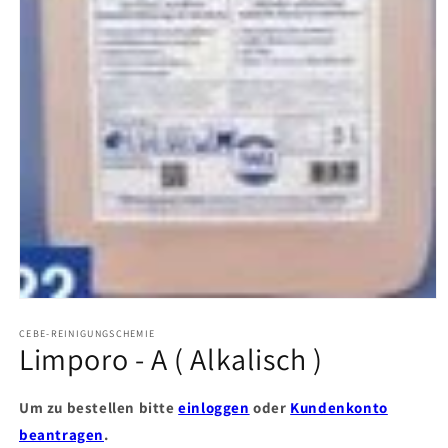
Medien
1
in
CEBE-REINIGUNGSCHEMIE
Limporo - A ( Alkalisch )
Modal
öffnen
Um zu bestellen bitte
einloggen
oder
Kundenkonto
beantragen
.