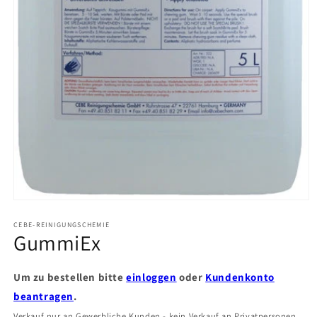
Medien
1
in
CEBE-REINIGUNGSCHEMIE
GummiEx
Modal
öffnen
Um zu bestellen bitte
einloggen
oder
Kundenkonto
beantragen
.
Verkauf nur an Gewerbliche Kunden - kein Verkauf an Privatpersonen.