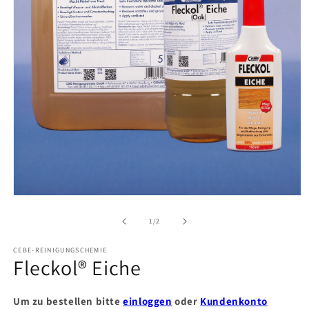
Medien
1
in
von
1
/
2
Modal
öffnen
CEBE-REINIGUNGSCHEMIE
Fleckol® Eiche
Um zu bestellen bitte
einloggen
oder
Kundenkonto